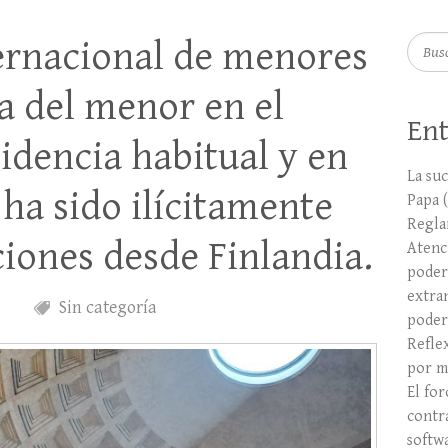
ernacional de menores
Busca
da del menor en el
Ent
sidencia habitual y en
La suc
 ha sido ilícitamente
Papa 
Regla
ciones desde Finlandia.
Atenci
poder
extra
Sin categoría
poder
Refle
por m
El fo
contr
softw