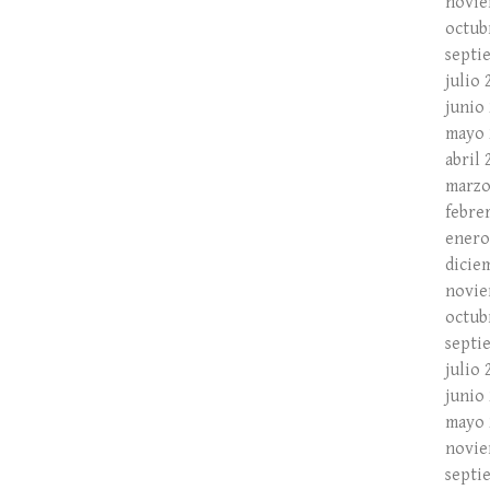
novie
octub
septi
julio 
junio
mayo 
abril 
marzo
febre
enero
dicie
novie
octub
septi
julio 
junio
mayo 
novie
septi