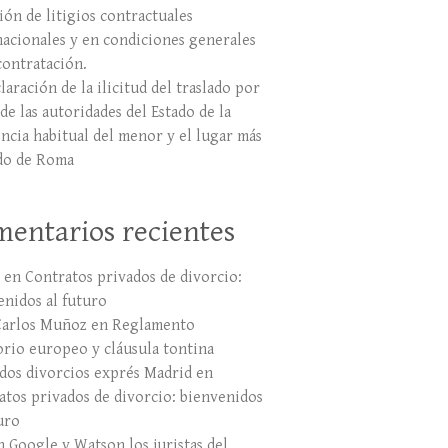
ión de litigios contractuales
nacionales y en condiciones generales
contratación.
laración de la ilicitud del traslado por
de las autoridades del Estado de la
encia habitual del menor y el lugar más
do de Roma
entarios recientes
en
Contratos privados de divorcio:
enidos al futuro
Carlos Muñoz
en
Reglamento
orio europeo y cláusula tontina
dos divorcios exprés Madrid
en
atos privados de divorcio: bienvenidos
uro
n Google y Watson los juristas del