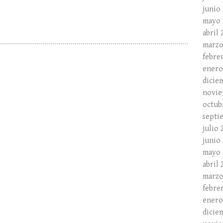
junio
mayo 
abril 
marzo
febre
enero
dicie
novie
octub
septi
julio 
junio
mayo 
abril 
marzo
febre
enero
dicie