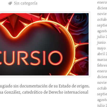
enero
Sin categoría
dicie
novie
octub
septi
agost
julio 
junio
mayo 
abril 
marzo
febre
enero
dicie
novie
fugiado sin documentación de su Estado de origen.
octub
sa González, catedrático de Derecho internacional
septi
agost
julio 