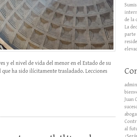
Sumis
inter
de la 
La dec
parte 
resid
eleva
s y el nivel de vida del menor en el Estado de su
Com
l que ha sido ilícitamente trasladado. Lecciones
admin
bienv
Juan 
suces
aboga
Contr
al fut
¿Será