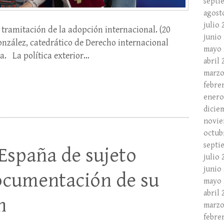
septi
agost
julio 
 tramitación de la adopción internacional. (20
junio
onzález, catedrático de Derecho internacional
mayo 
a. La política exterior…
abril 
marzo
febre
enero
dicie
novie
octub
septi
España de sujeto
julio 
junio
ocumentación de su
mayo 
abril 
n
marzo
febre