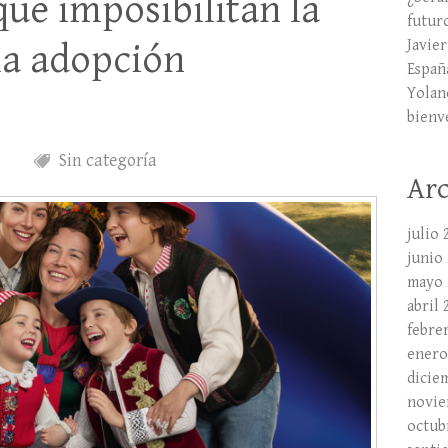
que imposibilitan la
futur
Javie
la adopción
España
Yolan
bienv
Sin categoría
Arc
julio 
junio
mayo 
abril 
febre
enero
dicie
novie
octub