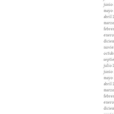
junio
mayo 
abril 
marzo
febre
enero
dicie
novie
octub
septi
julio 
junio
mayo 
abril 
marzo
febre
enero
dicie