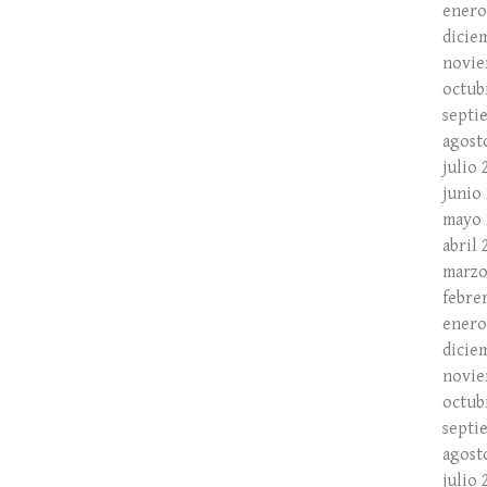
enero
dicie
novie
octub
septi
agost
julio 
junio
mayo 
abril 
marzo
febre
enero
dicie
novie
octub
septi
agost
julio 