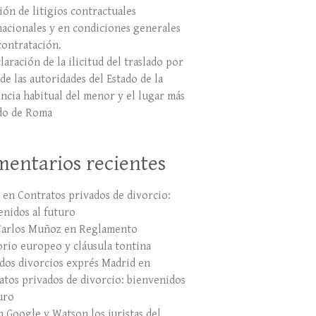
ión de litigios contractuales
nacionales y en condiciones generales
contratación.
laración de la ilicitud del traslado por
de las autoridades del Estado de la
encia habitual del menor y el lugar más
do de Roma
entarios recientes
en
Contratos privados de divorcio:
enidos al futuro
Carlos Muñoz
en
Reglamento
orio europeo y cláusula tontina
dos divorcios exprés Madrid
en
atos privados de divorcio: bienvenidos
uro
n Google y Watson los juristas del