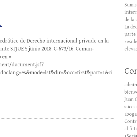
Sumis
inter
de la 
La dec
parte 
tedrático de Derecho internacional privado en la
resid
nte STJUE 5 junio 2018, C-673/16, Coman-
eleva
o en =
ment/document.jsf?
Com
doclang=es&mode=lst&dir=&occ=first&part=1&ci
admin
bienv
Juan 
suces
aboga
Contr
al fut
¿Será