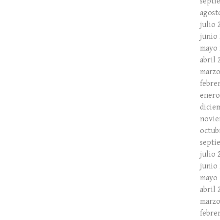
septi
agost
julio 
junio
mayo 
abril 
marzo
febre
enero
dicie
novie
octub
septi
julio 
junio
mayo 
abril 
marzo
febre