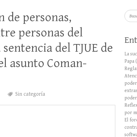
ón de personas,
Busca
tre personas del
Ent
 sentencia del TJUE de
La suc
 el asunto Coman-
Papa 
Regla
Atenci
poder
extra
Sin categoría
poder
Refle
por m
El fo
contr
softw