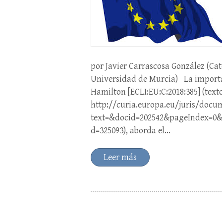
por Javier Carrascosa González (Ca
Universidad de Murcia) La importa
Hamilton [ECLI:EU:C:2018:385] (text
http://curia.europa.eu/juris/docu
text=&docid=202542&pageIndex=0&
d=325093), aborda el…
Leer más