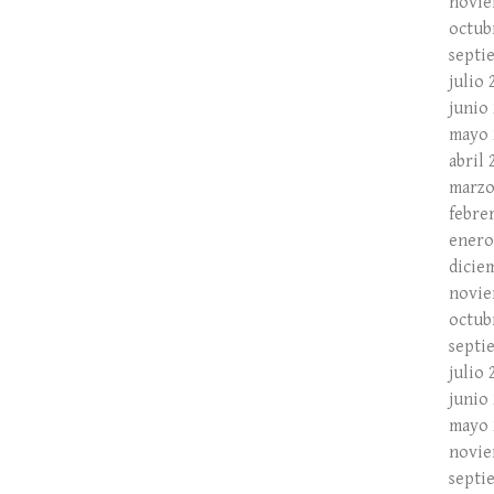
novie
octub
septi
julio 
junio
mayo 
abril 
marzo
febre
enero
dicie
novie
octub
septi
julio 
junio
mayo 
novie
septi