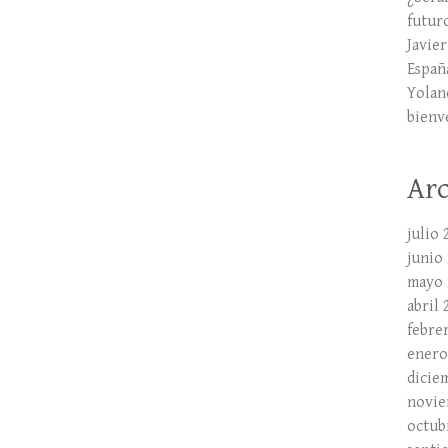
futur
Javie
España
Yolan
bienv
Arc
julio 
junio
mayo 
abril 
febre
enero
dicie
novie
octub