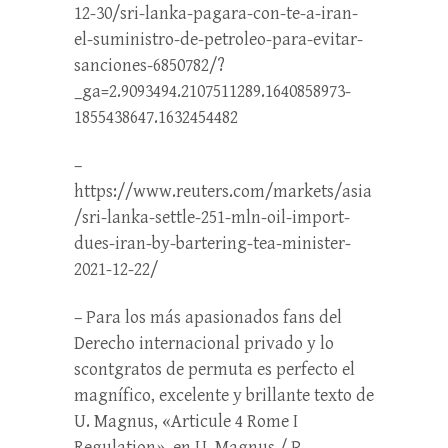
12-30/sri-lanka-pagara-con-te-a-iran-
el-suministro-de-petroleo-para-evitar-
sanciones-6850782/?
_ga=2.9093494.2107511289.1640858973-
1855438647.1632454482
–
https://www.reuters.com/markets/asia
/sri-lanka-settle-251-mln-oil-import-
dues-iran-by-bartering-tea-minister-
2021-12-22/
– Para los más apasionados fans del
Derecho internacional privado y lo
scontgratos de permuta es perfecto el
magnífico, excelente y brillante texto de
U. Magnus, «Articule 4 Rome I
Regulation», en U. Magnus / P.