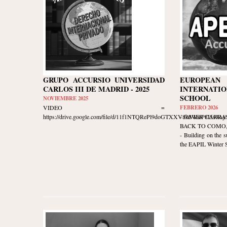
GRUPO ACCURSIO UNIVERSIDAD
EUROPE
CARLOS III DE MADRID - 2025
INTERNATIO
SCHOOL
NOVIEMBRE 2025
VIDEO =
FEBRERO 2026
https://drive.google.com/file/d/11f1NTQRePl9doGTXXV8k8WieP8I5s9Aj/v
- JAVIER CARR
BACK TO COMO, I
- Building on the s
the EAPIL Winter Sc