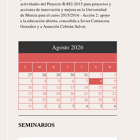
actividades del Proyecto R-882-2015 para proyectos y
acciones de innovación y mejora en la Universidad
de Murcia para el curso 2015/2016 - Acción 2: apoyo
a la educación abierta, concedida a Javier Carrascosa
González y a Asunción Cebrián Salvat.
‹
Agosto 2026
›
L
M
X
J
V
S
D
27
28
29
30
31
1
2
3
4
5
6
7
8
9
10
11
12
13
14
15
16
17
18
19
20
21
22
23
24
25
26
27
28
29
30
31
1
2
3
4
5
6
SEMINARIOS