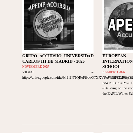
GRUPO ACCURSIO UNIVERSIDAD
EUROPE
CARLOS III DE MADRID - 2025
INTERNATION
SCHOOL
NOVIEMBRE 2025
VIDEO =
FEBRERO 2026
https://drive.google.com/file/d/11f1NTQRePl9doGTXXV8k8WieP8I5s9Aj/vie
- JAVIER CARRAS
BACK TO COMO, ITA
- Building on the suc
the EAPIL Winter Scho