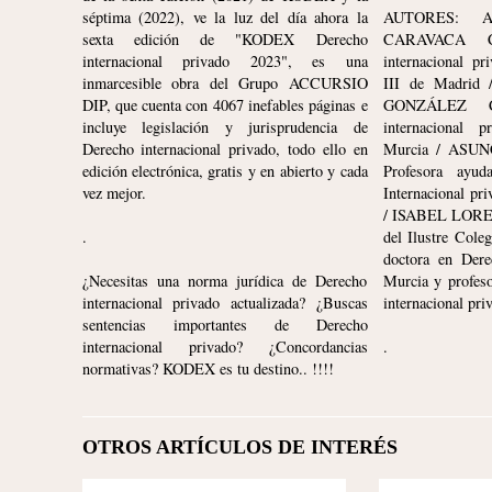
séptima (2022), ve la luz del día ahora la
AUTORES: A
sexta edición de "KODEX Derecho
CARAVACA Ca
internacional privado 2023", es una
internacional pr
inmarcesible obra del Grupo ACCURSIO
III de Madri
DIP, que cuenta con 4067 inefables páginas e
GONZÁLEZ Ca
incluye legislación y jurisprudencia de
internacional 
Derecho internacional privado, todo ello en
Murcia / ASU
edición electrónica, gratis y en abierto y cada
Profesora ayud
vez mejor.
Internacional pr
/ ISABEL LOR
.
del Ilustre Cole
doctora en Dere
¿Necesitas una norma jurídica de Derecho
Murcia y profe
internacional privado actualizada? ¿Buscas
internacional pr
sentencias importantes de Derecho
internacional privado? ¿Concordancias
.
\"SÍ, ME SIENTO MUY BIEN
VERITATEM
normativas? KODEX es tu destino.. !!!!
FÍSICAMENTE. ESO ES, ENTRE
SAEPE EXT
OTRAS COSAS, GRACIAS A LA
LA VERDAD 
DIETA QUE ME PROPORCIONÓ
PERO NO M
LA NUTRICIONISTA, BASADA EN
— TITO LIVI
OTROS ARTÍCULOS DE INTERÉS
HIDROCARBUROS\"
CONDITA).
— GUSTAVO BISCAY,