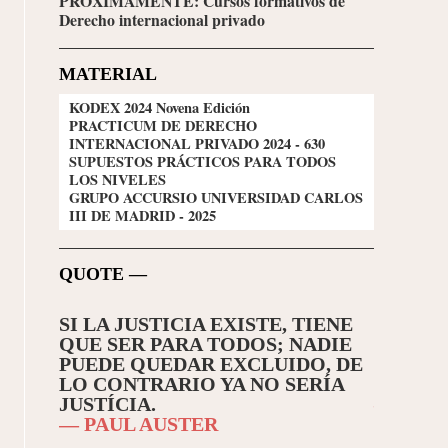
PRÓXIMAMENTE: Cursos formativos de
Derecho internacional privado
MATERIAL
KODEX 2024 Novena Edición
PRACTICUM DE DERECHO
INTERNACIONAL PRIVADO 2024 - 630
SUPUESTOS PRÁCTICOS PARA TODOS
LOS NIVELES
GRUPO ACCURSIO UNIVERSIDAD CARLOS
III DE MADRID - 2025
QUOTE —
ONTRA
SI LA JUSTICIA EXISTE, TIENE
HOMIN
UECO,
QUE SER PARA TODOS; NADIE
DISCUN
 DEL
PUEDE QUEDAR EXCLUIDO, DE
APREN
LO CONTRARIO YA NO SERÍA
ENSEÑ
JUSTÍCIA.
— SENE
— PAUL AUSTER