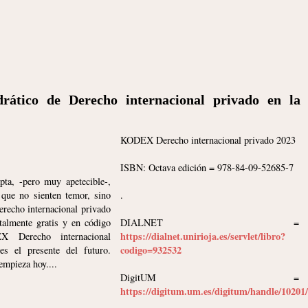
rático de Derecho internacional privado en la
KODEX Derecho internacional privado 2023
ISBN: Octava edición = 978-84-09-52685-7
pta, -pero muy apetecible-,
s que no sienten temor, sino
.
erecho internacional privado
otalmente gratis y en código
DIALNET =
https://dialnet.unirioja.es/servlet/libro?
X Derecho internacional
codigo=932532
es el presente del futuro.
empieza hoy....
DigitUM =
https://digitum.um.es/digitum/handle/10201