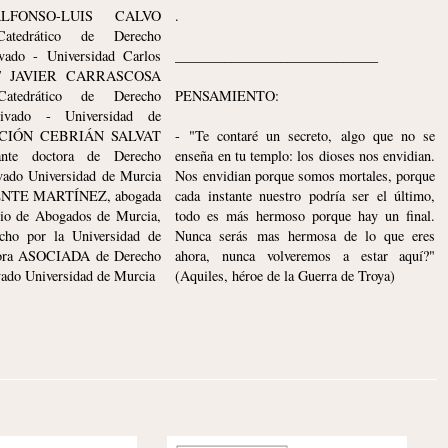
LFONSO-LUIS CALVO
.
tedrático de Derecho
ivado - Universidad Carlos
_____________________________
d / JAVIER CARRASCOSA
tedrático de Derecho
PENSAMIENTO:
privado - Universidad de
NCIÓN CEBRIÁN SALVAT
- "Te contaré un secreto, algo que no se
ante doctora de Derecho
enseña en tu templo: los dioses nos envidian.
ivado Universidad de Murcia
Nos envidian porque somos mortales, porque
ENTE MARTÍNEZ, abogada
cada instante nuestro podría ser el último,
gio de Abogados de Murcia,
todo es más hermoso porque hay un final.
cho por la Universidad de
Nunca serás mas hermosa de lo que eres
sora ASOCIADA de Derecho
ahora, nunca volveremos a estar aquí?"
ivado Universidad de Murcia
(Aquiles, héroe de la Guerra de Troya)
 LABORARE NIMIS
CUANDO UN LIBRO DA C
INGUI NUMQUAM =
UNA CABEZA Y SUENA A H
A MENUDO SUFRE,
NO SIEMPRE LA CULPA ES
UERE NUNCA
LIBRO
O, AD URBE
— PROVERBIO GERMANO