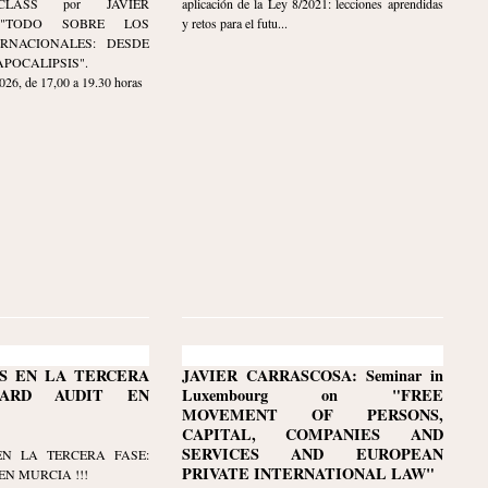
LASS por JAVIER
aplicación de la Ley 8/2021: lecciones aprendidas
 "TODO SOBRE LOS
y retos para el futu...
ERNACIONALES: DESDE
APOCALIPSIS".
, de 17,00 a 19.30 horas
S EN LA TERCERA
JAVIER CARRASCOSA: Seminar in
NARD AUDIT EN
Luxembourg on "FREE
MOVEMENT OF PERSONS,
CAPITAL, COMPANIES AND
SERVICES AND EUROPEAN
EN LA TERCERA FASE:
PRIVATE INTERNATIONAL LAW"
N MURCIA !!!