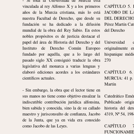
- Si toda la Universidad de Murcia está
FUTBOLISTA URUGUAYO
vinculada al rey Alfonso X y a los primeros
CAPÍTULO 5.
años de la Murcia cristiana, más lo está
JACOBO DE L
nuestra Facultad de Derecho, que desde su
DEL DERECHO: 1
fundación se ha dedicado a la difusión
Pérez Martín Cat
mundial de la obra del Rey Sabio. En estos
del Derecho
nobles propósitos es de justicia destacar el
papel del área de Historia del Derecho y del
Universidad
Instituto de Derecho Común Europeo
originalmente e
fundado por aquélla, que a lo largo del
hispanique médi
pasado siglo XX consiguió traducir la obra
270
legislativa del monarca a varias lenguas y
elaboró ediciones acordes a los estándares
CAPÍTULO 6
científicos actuales.
MURCIA: 41 p. P
Martín
- Sin embargo, la obra que el lector tiene en
sus manos no tiene como objetivo ensalzar la
Catedrático Emér
indiscutible contribución jurídica alfonsina,
Publicado orig
bien sabida y conocida, sino la de su callado
historia del de
maestro y jurisconsulto de confianza, Jacobo
4319, Nº 54, 198
de la Junta, que ya en vida era conocido
como Jacobo de las Leyes.
CAPÍTULO
FUNCIONAMIE