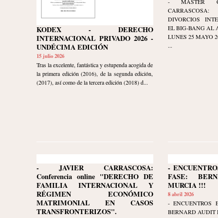
- MASTER C
CARRASCOSA:
DIVORCIOS INT
EL BIG-BANG AL 
KODEX - DERECHO
LUNES 25 MAYO 2026
INTERNACIONAL PRIVADO 2026 -
...
UNDÉCIMA EDICIÓN
15 julio 2026
Tras la excelente, fantástica y estupenda acogida de
la primera edición (2016), de la segunda edición,
(2017), así como de la tercera edición (2018) d...
- JAVIER CARRASCOSA:
- ENCUENTRO
Conferencia online "DERECHO DE
FASE: BER
FAMILIA INTERNACIONAL Y
MURCIA !!!
RÉGIMEN ECONÓMICO
8 abril 2026
MATRIMONIAL EN CASOS
- ENCUENTROS 
TRANSFRONTERIZOS".
BERNARD AUDIT E