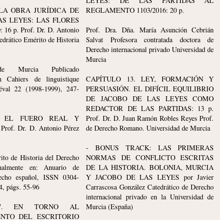
LEYES: DE LAS PARTIDAS AL
 LA OBRA JURÍDICA DE
REGLAMENTO 1103/2016: 20 p.
AS LEYES: LAS FLORES
6 p. Prof. Dr. D. Antonio
Prof. Dra. Dña. María Asunción Cebrián
edrático Emérito de Historia
Salvat Profesora contratada doctora de
Derecho internacional privado Universidad de
Murcia
 de Murcia Publicado
n Cahiers de linguistique
CAPÍTULO 13. LEY, FORMACIÓN Y
éval 22 (1998-1999), 247-
PERSUASIÓN. EL DIFÍCIL EQUILIBRIO
DE JACOBO DE LAS LEYES COMO
REDACTOR DE LAS PARTIDAS: 13 p.
. EL FUERO REAL Y
Prof. Dr. D. Juan Ramón Robles Reyes Prof.
rof. Dr. D. Antonio Pérez
de Derecho Romano. Universidad de Murcia
- BONUS TRACK: LAS PRIMERAS
ito de Historia del Derecho
NORMAS DE CONFLICTO ESCRITAS
inalmente en: Anuario de
DE LA HISTORIA. BOLONIA, MURCIA
recho español, ISSN 0304-
Y JACOBO DE LAS LEYES por Javier
4, págs. 55-96
Carrascosa González Catedrático de Derecho
internacional privado en la Universidad de
 7. EN TORNO AL
Murcia (España)
NTO DEL ESCRITORIO