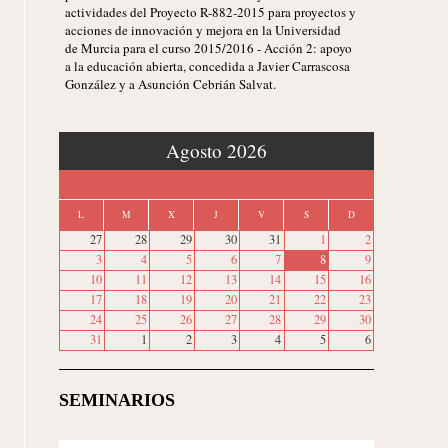
actividades del Proyecto R-882-2015 para proyectos y
acciones de innovación y mejora en la Universidad
de Murcia para el curso 2015/2016 - Acción 2: apoyo
a la educación abierta, concedida a Javier Carrascosa
González y a Asunción Cebrián Salvat.
‹
Agosto 2026
›
L
M
X
J
V
S
D
27
28
29
30
31
1
2
3
4
5
6
7
8
9
10
11
12
13
14
15
16
17
18
19
20
21
22
23
24
25
26
27
28
29
30
31
1
2
3
4
5
6
SEMINARIOS