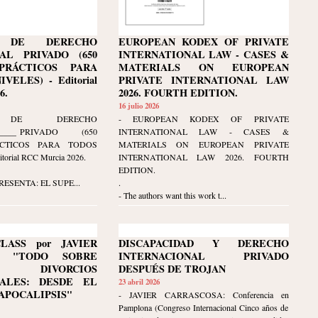
M DE DERECHO
EUROPEAN KODEX OF PRIVATE
AL PRIVADO (650
INTERNATIONAL LAW - CASES &
PRÁCTICOS PARA
MATERIALS ON EUROPEAN
VELES) - Editorial
PRIVATE INTERNATIONAL LAW
6.
2026. FOURTH EDITION.
16 julio 2026
M DE DERECHO
- EUROPEAN KODEX OF PRIVATE
____
AL PRIVADO (650
INTERNATIONAL LAW - CASES &
ÁCTICOS PARA TODOS
MATERIALS ON EUROPEAN PRIVATE
torial RCC Murcia 2026.
INTERNATIONAL LAW 2026. FOURTH
EDITION.
RESENTA: EL SUPE...
.
- The authors want this work t...
LASS por JAVIER
DISCAPACIDAD Y DERECHO
A: "TODO SOBRE
INTERNACIONAL PRIVADO
IVORCIOS
DESPUÉS DE TROJAN
NALES: DESDE EL
23 abril 2026
APOCALIPSIS"
- JAVIER CARRASCOSA: Conferencia en
Pamplona (Congreso Internacional Cinco años de