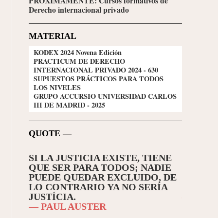
PRÓXIMAMENTE: Cursos formativos de
Derecho internacional privado
MATERIAL
KODEX 2024 Novena Edición
PRACTICUM DE DERECHO
INTERNACIONAL PRIVADO 2024 - 630
SUPUESTOS PRÁCTICOS PARA TODOS
LOS NIVELES
GRUPO ACCURSIO UNIVERSIDAD CARLOS
III DE MADRID - 2025
QUOTE —
ONTRA
SI LA JUSTICIA EXISTE, TIENE
HOMIN
UECO,
QUE SER PARA TODOS; NADIE
DISCUN
 DEL
PUEDE QUEDAR EXCLUIDO, DE
APREN
LO CONTRARIO YA NO SERÍA
ENSEÑ
JUSTÍCIA.
— SENE
— PAUL AUSTER