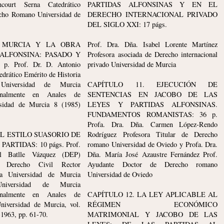
court Serna Catedrático
PARTIDAS ALFONSINAS Y EN EL
cho Romano Universidad de
DERECHO INTERNACIONAL PRIVADO
DEL SIGLO XXI: 17 págs.
. MURCIA Y LA OBRA
Prof. Dra. Dña. Isabel Lorente Martínez
 ALFONSINA: PASADO Y
Profesora asociada de Derecho internacional
p. Prof. Dr. D. Antonio
privado Universidad de Murcia
edrático Emérito de Historia
Universidad de Murcia
CAPÍTULO 11. EJECUCIÓN DE
ginalmente en Anales de
SENTENCIAS EN JACOBO DE LAS
rsidad de Murcia 8 (1985)
LEYES Y PARTIDAS ALFONSINAS.
FUNDAMENTOS ROMANISTAS: 36 p.
Profa. Dra. Dña. Carmen López-Rendo
EL ESTILO SUASORIO DE
Rodríguez Profesora Titular de Derecho
ARTIDAS: 10 págs. Prof.
romano Universidad de Oviedo y Profa. Dra.
l Batlle Vázquez (DEP)
Dña. María José Azaustre Fernández Prof.
 LABORARE NIMIS
CUANDO UN LIBRO DA C
e Derecho Civil Rector
Ayudante Doctor de Derecho romano
INGUI NUMQUAM =
UNA CABEZA Y SUENA A H
a Universidad de Murcia
Universidad de Oviedo
A MENUDO SUFRE,
NO SIEMPRE LA CULPA ES
Universidad de Murcia
UERE NUNCA
LIBRO
ginalmente en Anales de
CAPÍTULO 12. LA LEY APLICABLE AL
O, AD URBE
— PROVERBIO GERMANO
niversidad de Murcia, vol.
RÉGIMEN ECONÓMICO
-1963, pp. 61-70.
MATRIMONIAL Y JACOBO DE LAS