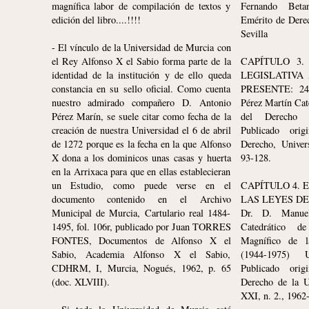
magnífica labor de compilación de textos y
Fernando Betan
edición del libro....!!!!
Emérito de Dere
Sevilla
- El vínculo de la Universidad de Murcia con
el Rey Alfonso X el Sabio forma parte de la
CAPÍTULO 3
identidad de la institución y de ello queda
LEGISLATIVA
constancia en su sello oficial. Como cuenta
PRESENTE: 24 
nuestro admirado compañero D. Antonio
Pérez Martín Cat
Pérez Marín, se suele citar como fecha de la
del Derecho 
creación de nuestra Universidad el 6 de abril
Publicado ori
de 1272 porque es la fecha en la que Alfonso
Derecho, Unive
X dona a los dominicos unas casas y huerta
93-128.
en la Arrixaca para que en ellas establecieran
un Estudio, como puede verse en el
CAPÍTULO 4. 
documento contenido en el Archivo
LAS LEYES DE P
Municipal de Murcia, Cartulario real 1484-
Dr. D. Manue
\"SÍ, ME SIENTO MUY BIEN
VERITATEM
1495, fol. 106r, publicado por Juan TORRES
Catedrático d
FÍSICAMENTE. ESO ES, ENTRE
SAEPE EXT
FONTES, Documentos de Alfonso X el
Magnífico de l
OTRAS COSAS, GRACIAS A LA
LA VERDAD 
Sabio, Academia Alfonso X el Sabio,
(1944-1975) 
DIETA QUE ME PROPORCIONÓ
PERO NO M
CDHRM, I, Murcia, Nogués, 1962, p. 65
Publicado ori
LA NUTRICIONISTA, BASADA EN
— TITO LIVI
(doc. XLVIII).
Derecho de la U
HIDROCARBUROS\"
CONDITA).
XXI, n. 2., 1962
— GUSTAVO BISCAY,