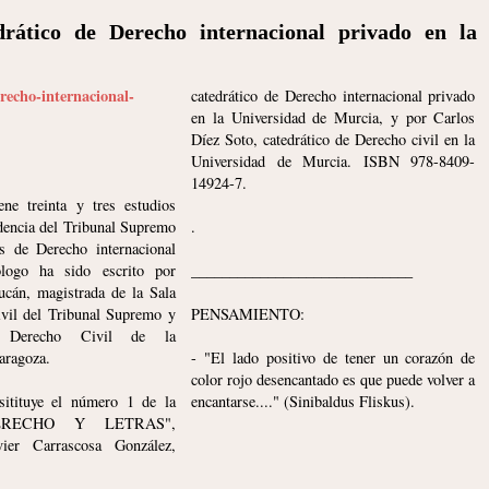
rático de Derecho internacional privado en la
recho-internacional-
catedrático de Derecho internacional privado
en la Universidad de Murcia, y por Carlos
Díez Soto, catedrático de Derecho civil en la
Universidad de Murcia. ISBN 978-8409-
14924-7.
ne treinta y tres estudios
udencia del Tribunal Supremo
.
s de Derecho internacional
ólogo ha sido escrito por
_____________________________
cán, magistrada de la Sala
vil del Tribunal Supremo y
PENSAMIENTO:
de Derecho Civil de la
aragoza.
- "El lado positivo de tener un corazón de
color rojo desencantado es que puede volver a
sitituye el número 1 de la
encantarse...." (Sinibaldus Fliskus).
DERECHO Y LETRAS",
vier Carrascosa González,