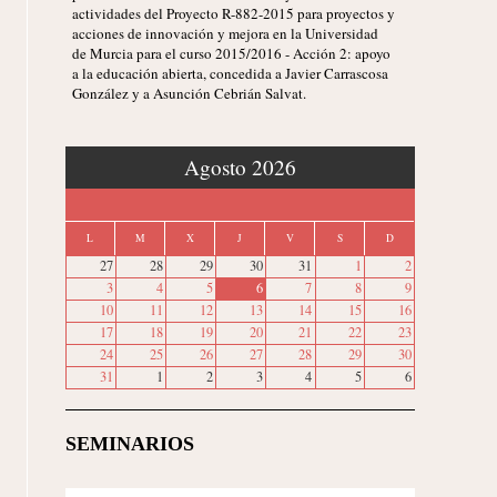
actividades del Proyecto R-882-2015 para proyectos y
acciones de innovación y mejora en la Universidad
de Murcia para el curso 2015/2016 - Acción 2: apoyo
a la educación abierta, concedida a Javier Carrascosa
González y a Asunción Cebrián Salvat.
‹
Agosto 2026
›
L
M
X
J
V
S
D
27
28
29
30
31
1
2
3
4
5
6
7
8
9
10
11
12
13
14
15
16
17
18
19
20
21
22
23
24
25
26
27
28
29
30
31
1
2
3
4
5
6
SEMINARIOS