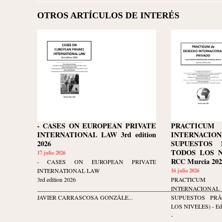
OTROS ARTÍCULOS DE INTERÉS
- CASES ON EUROPEAN PRIVATE
PRACTICU
INTERNATIONAL LAW 3rd edition
INTERNACION
2026
SUPUESTOS 
TODOS LOS NI
17 julio 2026
\"SÍ, ME SIENTO MUY BIEN
VERITATEM
RCC Murcia 202
- CASES ON EUROPEAN PRIVATE
FÍSICAMENTE. ESO ES, ENTRE
SAEPE EXT
INTERNATIONAL LAW
16 julio 2026
OTRAS COSAS, GRACIAS A LA
LA VERDAD 
3rd edition 2026
PRACTICU
______________________________________________________________
INTERNACION
DIETA QUE ME PROPORCIONÓ
PERO NO M
JAVIER CARRASCOSA GONZÁLE...
SUPUESTOS PR
LA NUTRICIONISTA, BASADA EN
— TITO LIVI
LOS NIVELES) - Edi
HIDROCARBUROS\"
CONDITA).
-
— GUSTAVO BISCAY,