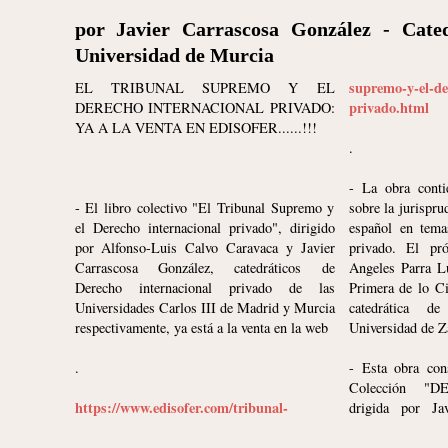
por Javier Carrascosa González - Cated
Universidad de Murcia
supremo-y-el-de
EL TRIBUNAL SUPREMO Y EL
privado.html
DERECHO INTERNACIONAL PRIVADO:
YA A LA VENTA EN EDISOFER......!!!
.
- La obra contie
- El libro colectivo "El Tribunal Supremo y
sobre la jurispr
el Derecho internacional privado", dirigido
español en tema
por Alfonso-Luis Calvo Caravaca y Javier
privado. El pr
Carrascosa González, catedráticos de
Angeles Parra Lu
Derecho internacional privado de las
Primera de lo Ci
Universidades Carlos III de Madrid y Murcia
catedrática 
respectivamente, ya está a la venta en la web
Universidad de Z
.
- Esta obra con
Colección "
https://www.edisofer.com/tribunal-
drigida por Ja