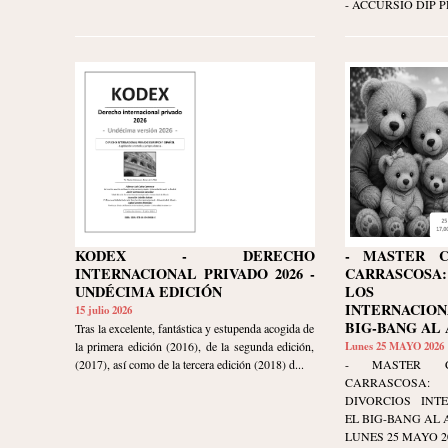
- ACCURSIO DIP P
FUTBOLISTA URUGUAYO
KODEX - DERECHO
- MASTER C
INTERNACIONAL PRIVADO 2026 -
CARRASCOS
UNDÉCIMA EDICIÓN
LOS D
INTERNACIO
15 julio 2026
BIG-BANG AL 
Tras la excelente, fantástica y estupenda acogida de
la primera edición (2016), de la segunda edición,
Lunes 25 MAYO 2026
(2017), así como de la tercera edición (2018) d...
- MASTER C
CARRASCOSA:
DIVORCIOS INT
EL BIG-BANG AL 
LUNES 25 MAYO 2026