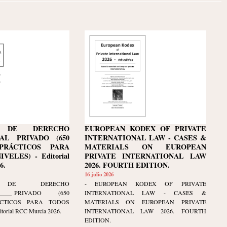
M DE DERECHO
EUROPEAN KODEX OF PRIVATE
AL PRIVADO (650
INTERNATIONAL LAW - CASES &
PRÁCTICOS PARA
MATERIALS ON EUROPEAN
VELES) - Editorial
PRIVATE INTERNATIONAL LAW
 LABORARE NIMIS
CUANDO UN LIBRO DA C
6.
2026. FOURTH EDITION.
INGUI NUMQUAM =
UNA CABEZA Y SUENA A H
16 julio 2026
A MENUDO SUFRE,
NO SIEMPRE LA CULPA ES
M DE DERECHO
- EUROPEAN KODEX OF PRIVATE
____
AL PRIVADO (650
INTERNATIONAL LAW - CASES &
UERE NUNCA
LIBRO
ÁCTICOS PARA TODOS
MATERIALS ON EUROPEAN PRIVATE
O, AD URBE
— PROVERBIO GERMANO
torial RCC Murcia 2026.
INTERNATIONAL LAW 2026. FOURTH
EDITION.