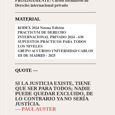
PRÓXIMAMENTE: Cursos formativos de
Derecho internacional privado
MATERIAL
KODEX 2024 Novena Edición
PRACTICUM DE DERECHO
INTERNACIONAL PRIVADO 2024 - 630
SUPUESTOS PRÁCTICOS PARA TODOS
LOS NIVELES
GRUPO ACCURSIO UNIVERSIDAD CARLOS
III DE MADRID - 2025
QUOTE —
ONTRA
SI LA JUSTICIA EXISTE, TIENE
HOMIN
UECO,
QUE SER PARA TODOS; NADIE
DISCUN
 DEL
PUEDE QUEDAR EXCLUIDO, DE
APREN
LO CONTRARIO YA NO SERÍA
ENSEÑ
JUSTÍCIA.
— SENE
— PAUL AUSTER