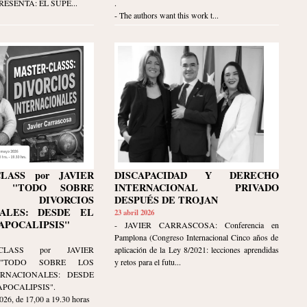
RESENTA: EL SUPE...
.
- The authors want this work t...
LASS por JAVIER
DISCAPACIDAD Y DERECHO
A: "TODO SOBRE
INTERNACIONAL PRIVADO
IVORCIOS
DESPUÉS DE TROJAN
NALES: DESDE EL
23 abril 2026
APOCALIPSIS"
- JAVIER CARRASCOSA: Conferencia en
Pamplona (Congreso Internacional Cinco años de
LASS por JAVIER
aplicación de la Ley 8/2021: lecciones aprendidas
 "TODO SOBRE LOS
y retos para el futu...
ERNACIONALES: DESDE
APOCALIPSIS".
, de 17,00 a 19.30 horas