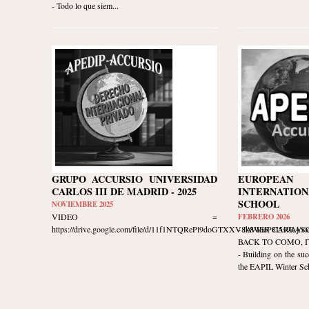
- Todo lo que siem...
GRUPO ACCURSIO UNIVERSIDAD
EUROPE
CARLOS III DE MADRID - 2025
INTERNATION
SCHOOL
NOVIEMBRE 2025
VIDEO =
FEBRERO 2026
https://drive.google.com/file/d/11f1NTQRePl9doGTXXV8k8WieP8I5s9Aj/vie
- JAVIER CARRAS
BACK TO COMO, ITA
- Building on the suc
the EAPIL Winter Scho