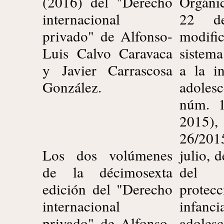
(2016) del "Derecho
Orgáni
y del 
internacional
22 de
mayo 
privado" de Alfonso-
modif
proce
Luis Calvo Caravaca
sistema
insolv
y Javier Carrascosa
a la i
refund
González.
adole
141/1
núm. 
2015) 
2015
(UE) 2
26/20
Parlam
Los dos volúmenes
julio, 
y del 
de la décimosexta
del 
de no
edición del "Derecho
prote
2015 r
internacional
infan
viajes 
privado" de Alfonso-
adole
los ser