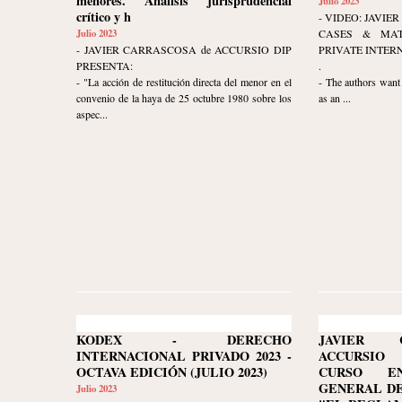
menores. Análisis jurisprudencial
Julio 2023
crítico y h
- VIDEO: JAVI
Julio 2023
CASES & MAT
- JAVIER CARRASCOSA de ACCURSIO DIP
PRIVATE INTER
PRESENTA:
.
- "La acción de restitución directa del menor en el
- The authors want 
convenio de la haya de 25 octubre 1980 sobre los
as an ...
aspec...
KODEX - DERECHO
JAVIER 
INTERNACIONAL PRIVADO 2023 -
ACCURSIO
OCTAVA EDICIÓN (JULIO 2023)
CURSO E
GENERAL DE
Julio 2023