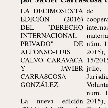
LA DECIMOSEXTA
de j
Decret
EDICIÓN (2016)
cooper
2/201
DEL "DERECHO
inter
octubre
INTERNACIONAL
materi
aprue
PRIVADO" DE
núm. 1
refund
ALFONSO-LUIS
2015
del Es
CALVO CARAVACA
15/20
Traba
Y JAVIER
juli
núm.
CARRASCOSA
Jurisdi
octubre 20
GONZÁLEZ.
Volun
Regla
núm. 1
2015
La nueva edición
2015
Parlam