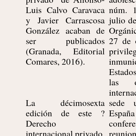
Luis Calvo Caravaca
núm. 
vincula
y Javier Carrascosa
julio d
se mo
González acaban de
Orgáni
Regla
ser publicados
27 de 
2006
(Granada, Editorial
priv
Direct
Comares, 2016).
inmuni
del 
Estado
Euro
las or
Consej
intern
se dero
La décimosexta
sede 
90/3
edición de este ?
Espa
Conse
Derecho
conf
326
internacional privado,
reunio