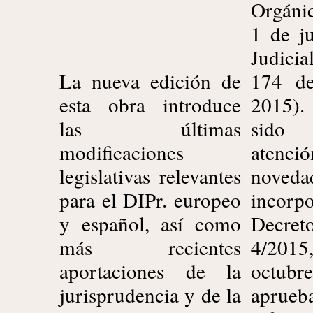
Orgáni
1 de ju
Judici
La nueva edición de
174 de 22 de julio
esta obra introduce
2015). También han
las últimas
sido objeto de
modificaciones
atención las
legislativas relevantes
novedades que
para el DIPr. europeo
incorpora el Real
y español, así como
Decreto Legislativo
más recientes
4/2015, de 23 de
aportaciones de la
octubre, por el que se
jurisprudencia y de la
aprueba el texto