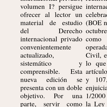
volumen I? persigue
interna
ofrecer al lector un
celebr
material de estudio
(BOE n
del Derecho
octubr
internacional privado
como 
convenientemente
operada
actualizado,
Civil, 
sistemático y
lo que
comprensible. Esta
artícul
nueva edición se
y 107, l
presenta con un doble
enjuic
objetivo. Por una
1/2000 
parte, servir como
la Ley