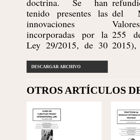
doctrina. Se han
refundido de la Ley
tenido presentes las
del Mercado de
innovaciones
Valores (BOE núm.
incorporadas por la
255 de 24 octubre
Ley 29/2015, de 30
2015), el Real
DESCARGAR ARCHIVO
OTROS ARTÍCULOS D