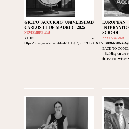
GRUPO ACCURSIO UNIVERSIDAD
EUROPE
CARLOS III DE MADRID - 2025
INTERNATIO
SCHOOL
NOVIEMBRE 2025
VIDEO =
FEBRERO 2026
https://drive.google.com/file/d/11f1NTQRePl9doGTXXV8k8WieP8I5s9Aj/v
- JAVIER CARR
BACK TO COMO, I
- Building on the s
the EAPIL Winter Sc