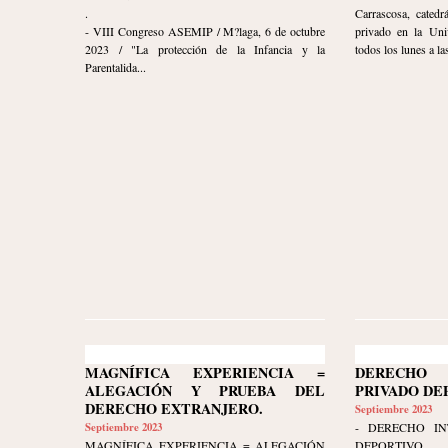
.
Carrascosa, catedr
- VIII Congreso ASEMIP / M?laga, 6 de octubre
privado en la Uni
2023 / "La protección de la Infancia y la
todos los lunes a las
Parentalida...
MAGNÍFICA EXPERIENCIA =
DERECHO 
ALEGACIÓN Y PRUEBA DEL
PRIVADO DE
DERECHO EXTRANJERO.
Septiembre 2023
Septiembre 2023
- DERECHO IN
MAGNÍFICA EXPERIENCIA = ALEGACIÓN
DEPORTIVO.