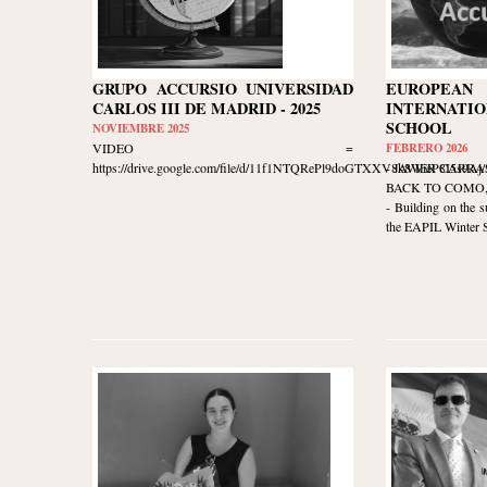
GRUPO ACCURSIO UNIVERSIDAD
EUROPE
CARLOS III DE MADRID - 2025
INTERNATIO
SCHOOL
NOVIEMBRE 2025
VIDEO =
FEBRERO 2026
https://drive.google.com/file/d/11f1NTQRePl9doGTXXV8k8WieP8I5s9Aj/v
- JAVIER CARR
BACK TO COMO, I
- Building on the s
the EAPIL Winter Sc