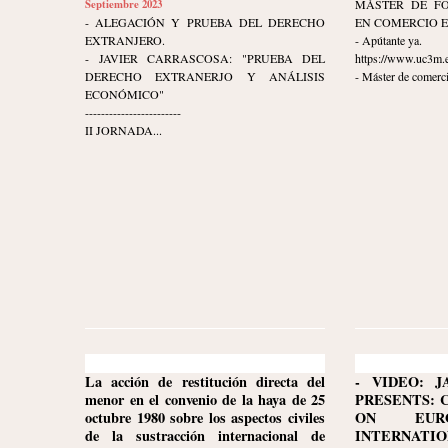
Septiembre 2023
MÁSTER DE F
- ALEGACIÓN Y PRUEBA DEL DERECHO
EN COMERCIO 
EXTRANJERO.
- Apútante ya.
- JAVIER CARRASCOSA: "PRUEBA DEL
https://www.uc3m.e
DERECHO EXTRANERJO Y ANÁLISIS
- Máster de comerci
ECONÓMICO"
------------------------
II JORNADA...
La acción de restitución directa del
- VIDEO: J
menor en el convenio de la haya de 25
PRESENTS: 
octubre 1980 sobre los aspectos civiles
ON EURO
de la sustracción internacional de
INTERNATION