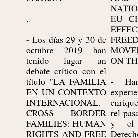
NATI
.
EU CI
EFF
- Los días 29 y 30 de
FREEDOM OF
octubre 2019 han
MOVEMENT AND
tenido lugar un
ON TH
debate crítico con el
título "LA FAMILIA
- Ha
EN UN CONTEXTO
exper
INTERNACIONAL.
enriqu
CROSS BORDER
rel pas
FAMILIES: HUMAN
y el 
RIGHTS AND FREE
Derech