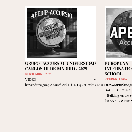
GRUPO ACCURSIO UNIVERSIDAD
EUROPE
CARLOS III DE MADRID - 2025
INTERNATIO
SCHOOL
NOVIEMBRE 2025
VIDEO =
FEBRERO 2026
https://drive.google.com/file/d/11f1NTQRePl9doGTXXV8k8WieP8I5s9Aj/v
- JAVIER CARR
BACK TO COMO, I
- Building on the s
the EAPIL Winter Sc