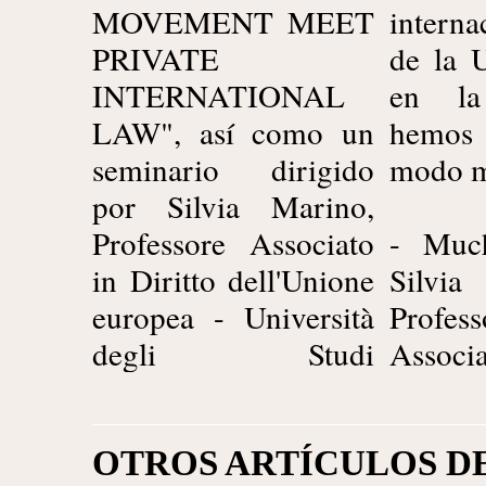
MOVEMENT MEET
interna
PRIVATE
de la 
INTERNATIONAL
en la
LAW", así como un
hemos 
seminario dirigido
modo m
por Silvia Marino,
Professore Associato
- Much
in Diritto dell'Unione
Silv
europea - Università
Profess
degli Studi
Associ
OTROS ARTÍCULOS D