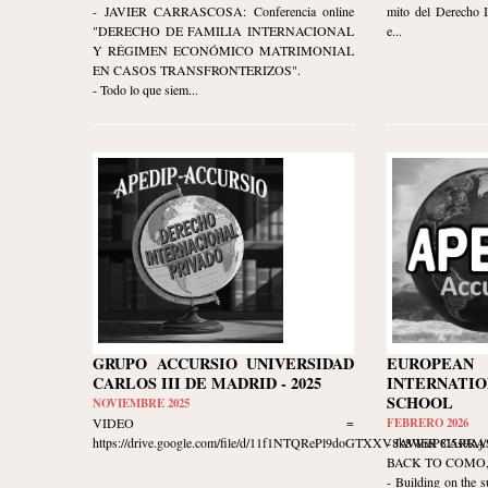
- JAVIER CARRASCOSA: Conferencia online
mito del Derecho I
"DERECHO DE FAMILIA INTERNACIONAL
e...
Y RÉGIMEN ECONÓMICO MATRIMONIAL
EN CASOS TRANSFRONTERIZOS".
- Todo lo que siem...
GRUPO ACCURSIO UNIVERSIDAD
EUROPE
CARLOS III DE MADRID - 2025
INTERNATIO
SCHOOL
NOVIEMBRE 2025
VIDEO =
FEBRERO 2026
https://drive.google.com/file/d/11f1NTQRePl9doGTXXV8k8WieP8I5s9Aj/v
- JAVIER CARR
BACK TO COMO, I
- Building on the s