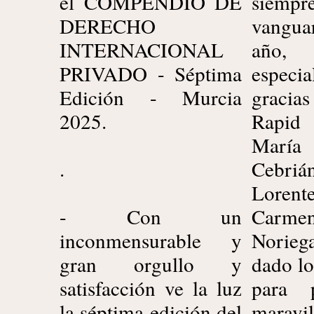
el COMPENDIO DE
siem
DERECHO
vangua
INTERNACIONAL
añ
PRIVADO - Séptima
especia
Edición - Murcia
gracia
2025.
Rapid
Marí
.
Cebriá
Lorent
- Con un
Carm
inconmensurable y
Norie
gran orgullo y
dado lo
satisfacción ve la luz
para 
la séptima edición del
maravi