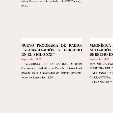
(https://e-revistas.uc3m.es/index.php/CDT/index),
en e...
NUEVO PROGRAMA DE RADIO:
MAGNÍFIC
"GLOBALIZACIÓN Y DERECHO
ALEGACIÓ
EN EL SIGLO XXI"
DERECHO E
Septiembre 2023
Septiembre 2023
- ACCURSIO DIP EN LA RADIO: Javier
MAGNÍFICA EX
Carrascosa, catedrático de Derecho internacional
Y PRUEBA DEL 
privado en la Universidad de Murcia, presenta,
- ALFONSO CA
todos los lunes a las 11,30 ...
CARRASCOSA: 
EXTRANERJO Y 